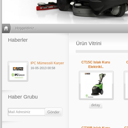
Hoşgeldiniz...
Haberler
Ürün Vitrini
IPC Mümessili Karyer
CT15C Islak Kuru
16-05-2013 00:58
Elektrikl..
Haber Grubu
detay